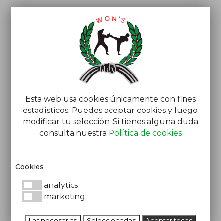
Esta web usa cookies únicamente con fines
estadísticos. Puedes aceptar cookies y luego
modificar tu selección. Si tienes alguna duda
TAEKWONDO
consulta nuestra
Política de cookies
KIDS (DE 9 A
Cookies
11 AÑOS)
analytics
marketing
Jevnet
Ago 22, 2025
0 Comentarios
por
|
|
Las necesarias
Seleccionadas
Aceptar todas