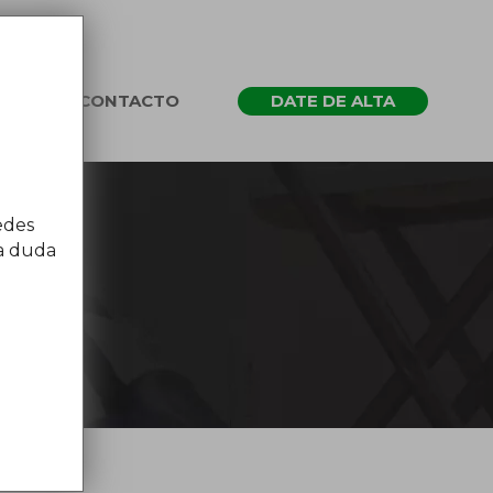
CONTACTO
DATE DE ALTA
edes
na duda
celona