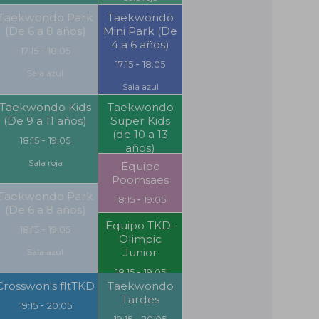
Taekwondo Park
Taekwondo
(De 6 a 8 años)
Mini Park (De
4 a 6 años)
-
17:15
18:05
-
17:15
18:05
Sala azul
Sala azul
Taekwondo Kids
Taekwondo
(De 9 a 11 años)
Super Kids
(de 10 a 13
-
18:15
19:05
años)
Sala roja
Equipo
-
18:15
19:05
Poomsaes
Sala roja
Taekwondo Park
-
18:15
19:05
(De 6 a 8 años)
Sala azul
Equipo TKD-
-
18:15
19:05
Olimpic
Junior
Sala azul
-
18:15
19:05
Crosswon's fItTKD
Taekwondo
Sala azul
Tardes
-
19:15
20:05
-