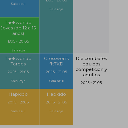
19:15
20:05
Sala azul
Sala roja
Taekwondo
Joves (de 12 a 15
años)
-
19:15
20:05
Sala roja
Taekwondo
Crosswon's
Día combates
Tardes
fItTKD
equipos
competición y
-
-
20:15
21:05
20:15
21:05
adultos
Sala Roja
Sala azul
-
20:15
21:05
Hapkido
Hapkido
-
-
20:15
21:05
20:15
21:05
Sala azul
Sala roja