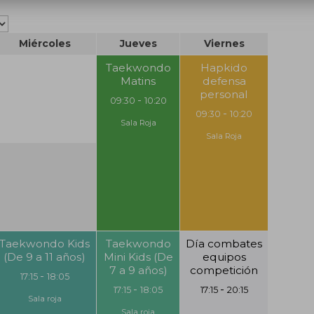
Miércoles
Jueves
Viernes
Taekwondo
Hapkido
Matins
defensa
personal
-
09:30
10:20
-
09:30
10:20
Sala Roja
Sala Roja
Taekwondo Kids
Taekwondo
Día combates
(De 9 a 11 años)
Mini Kids (De
equipos
7 a 9 años)
competición
-
17:15
18:05
-
-
17:15
18:05
17:15
20:15
Sala roja
Sala roja