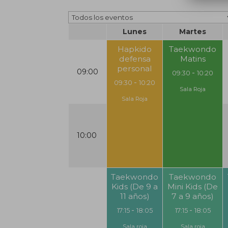
Lunes
Martes
Hapkido
Taekwondo
defensa
Matins
personal
09:00
-
09:30
10:20
-
09:30
10:20
Sala Roja
Sala Roja
10:00
Taekwondo
Taekwondo
Kids (De 9 a
Mini Kids (De
11 años)
7 a 9 años)
-
-
17:15
18:05
17:15
18:05
Sala roja
Sala roja