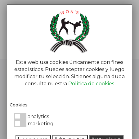
Esta web usa cookies únicamente con fines
estadísticos. Puedes aceptar cookies y luego
modificar tu selección. Si tienes alguna duda
consulta nuestra
Política de cookies
SOLICITA INFORMACIÓN
¿Te interesa estar en forma? ¡Te
Cookies
informamos!
analytics
marketing
Las necesarias
Seleccionadas
Aceptar todas