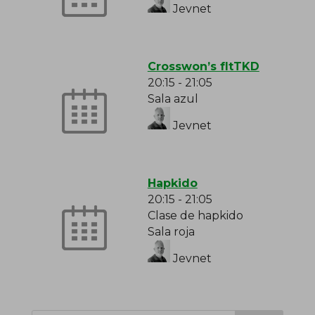
Jevnet
Crosswon’s fItTKD
20:15
-
21:05
Sala azul
Jevnet
Hapkido
20:15
-
21:05
Clase de hapkido
Sala roja
Jevnet