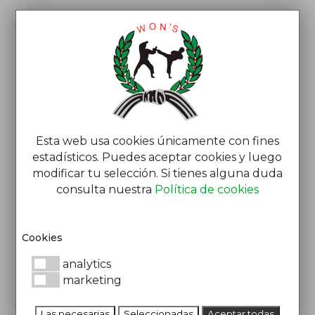
Esta web usa cookies únicamente con fines
estadísticos. Puedes aceptar cookies y luego
modificar tu selección. Si tienes alguna duda
JUEVES
consulta nuestra
Política de cookies
Jevnet
Ago 14, 2025
por
|
Cookies
analytics
Taekwondo Matins
marketing
09:30
-
10:20
Sala Roja
Las necesarias
Seleccionadas
Aceptar todas