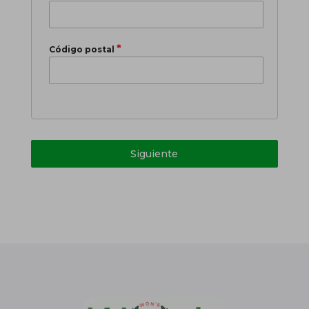
3
4
*
Código postal
Siguiente