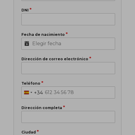
*
DNI
*
Fecha de nacimiento
*
Dirección de correo electrónico
*
Teléfono
+34
S
p
*
a
Dirección completa
i
n
+
*
Ciudad