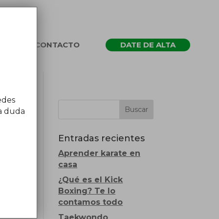
CONTACTO
DATE DE ALTA
edes
na duda
Entradas recientes
Aprender karate en
casa
¿Qué es el Kick
Boxing? Te lo
contamos todo
Taekwondo