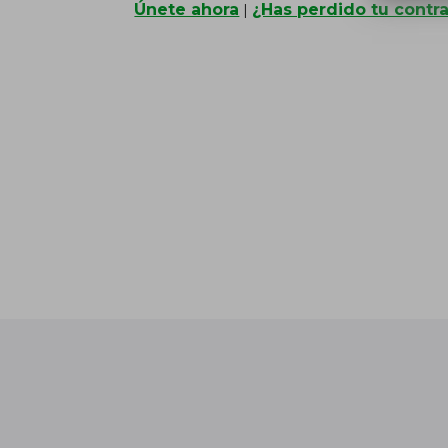
Únete ahora
¿Has perdido tu contr
|