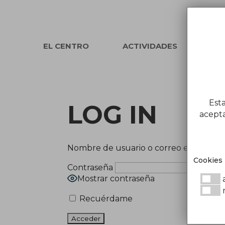
EL CENTRO
ACTIVIDADES
WO
Est
LOG IN
acepta
Nombre de usuario o correo electrónic
Cookies
Contraseña
Mostrar contraseña
a
Recuérdame