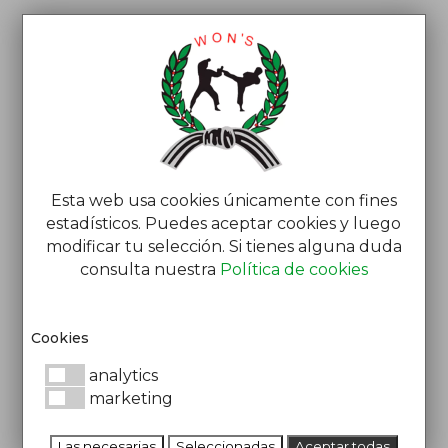
Esta web usa cookies únicamente con fines
estadísticos. Puedes aceptar cookies y luego
modificar tu selección. Si tienes alguna duda
LOG IN
consulta nuestra
Política de cookies
Nombre de usuario o correo electrónico
Cookies
analytics
marketing
Contraseña
Mostrar contraseña
Las necesarias
Seleccionadas
Aceptar todas